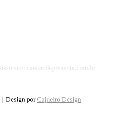
nosso site: cancaodepresente.com.br
s | Design por
Cajueiro Design